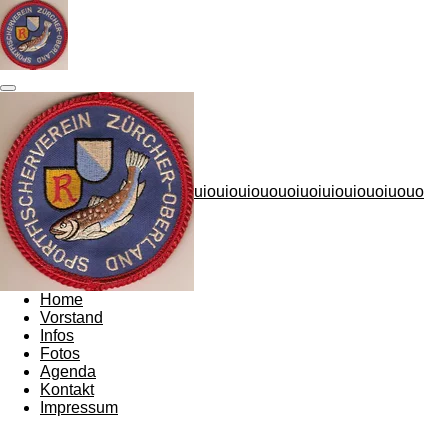
Zum
Hauptinhalt
springen
uiouiouiououoiuoiuiouiouoiuouo
Home
Vorstand
Infos
Fotos
Agenda
Kontakt
Impressum